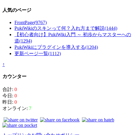
人気のページ
FrontPage
(9767)
PukiWikiのスキンって何？入れ方まで解説
(1444)
【初心者向け】PukiWiki入門 ～ 初歩からマスターへの
道
(1294)
PukiWikiにプラグインを導入する
(1204)
更新ページ一覧
(1112)
↑
カウンター
合計:
0
今日:
0
昨日:
0
オンライン:
7