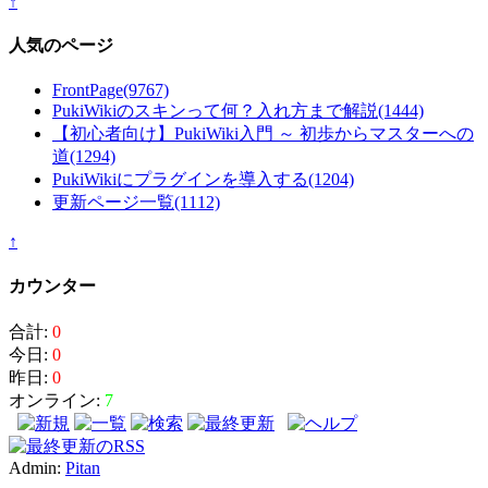
↑
人気のページ
FrontPage
(9767)
PukiWikiのスキンって何？入れ方まで解説
(1444)
【初心者向け】PukiWiki入門 ～ 初歩からマスターへの
道
(1294)
PukiWikiにプラグインを導入する
(1204)
更新ページ一覧
(1112)
↑
カウンター
合計:
0
今日:
0
昨日:
0
オンライン:
7
Admin:
Pitan