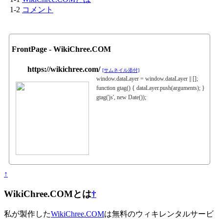
コメント
FrontPage - WikiChree.COM
https://wikichree.com/
[サムネイル添付]
window.dataLayer = window.dataLayer || [];
function gtag() { dataLayer.push(arguments); }
gtag('js', new Date());
↑
WikiChree.COMとは
†
私が製作した
WikiChree.COM
は無料のウィキレンタルサービ