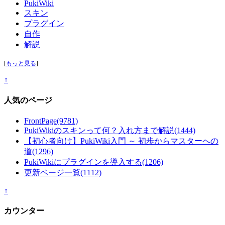
PukiWiki
スキン
プラグイン
自作
解説
[
もっと見る
]
↑
人気のページ
FrontPage
(9781)
PukiWikiのスキンって何？入れ方まで解説
(1444)
【初心者向け】PukiWiki入門 ～ 初歩からマスターへの
道
(1296)
PukiWikiにプラグインを導入する
(1206)
更新ページ一覧
(1112)
↑
カウンター