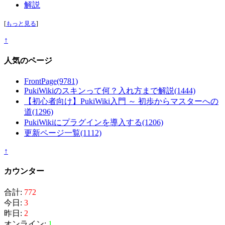
解説
[
もっと見る
]
↑
人気のページ
FrontPage
(9781)
PukiWikiのスキンって何？入れ方まで解説
(1444)
【初心者向け】PukiWiki入門 ～ 初歩からマスターへの
道
(1296)
PukiWikiにプラグインを導入する
(1206)
更新ページ一覧
(1112)
↑
カウンター
合計:
772
今日:
3
昨日:
2
オンライン:
1