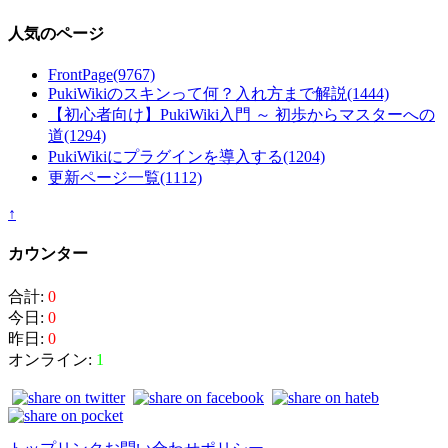
人気のページ
FrontPage
(9767)
PukiWikiのスキンって何？入れ方まで解説
(1444)
【初心者向け】PukiWiki入門 ～ 初歩からマスターへの
道
(1294)
PukiWikiにプラグインを導入する
(1204)
更新ページ一覧
(1112)
↑
カウンター
合計:
0
今日:
0
昨日:
0
オンライン:
1