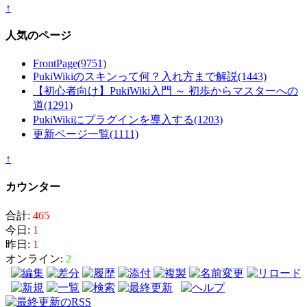
↑
人気のページ
FrontPage
(9751)
PukiWikiのスキンって何？入れ方まで解説
(1443)
【初心者向け】PukiWiki入門 ～ 初歩からマスターへの
道
(1291)
PukiWikiにプラグインを導入する
(1203)
更新ページ一覧
(1111)
↑
カウンター
合計:
465
今日:
1
昨日:
1
オンライン:
2