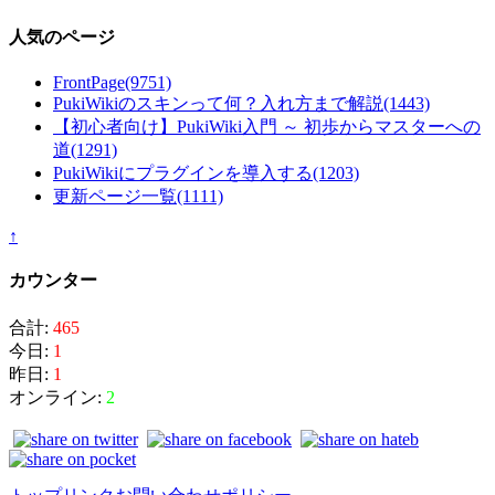
人気のページ
FrontPage
(9751)
PukiWikiのスキンって何？入れ方まで解説
(1443)
【初心者向け】PukiWiki入門 ～ 初歩からマスターへの
道
(1291)
PukiWikiにプラグインを導入する
(1203)
更新ページ一覧
(1111)
↑
カウンター
合計:
465
今日:
1
昨日:
1
オンライン:
2