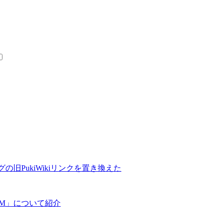
の旧PukiWikiリンクを置き換えた
COM」について紹介