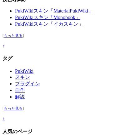
PukiWikiスキン「MaterialPukiWiki」
PukiWikiスキン「Monobook」
PukiWikiスキン「イカスキン」
[
もっと見る
]
↑
タグ
PukiWiki
スキン
プラグイン
自作
解説
[
もっと見る
]
↑
人気のページ