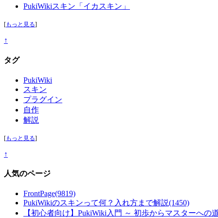
PukiWikiスキン「イカスキン」
[
もっと見る
]
↑
タグ
PukiWiki
スキン
プラグイン
自作
解説
[
もっと見る
]
↑
人気のページ
FrontPage
(9819)
PukiWikiのスキンって何？入れ方まで解説
(1450)
【初心者向け】PukiWiki入門 ～ 初歩からマスターへの