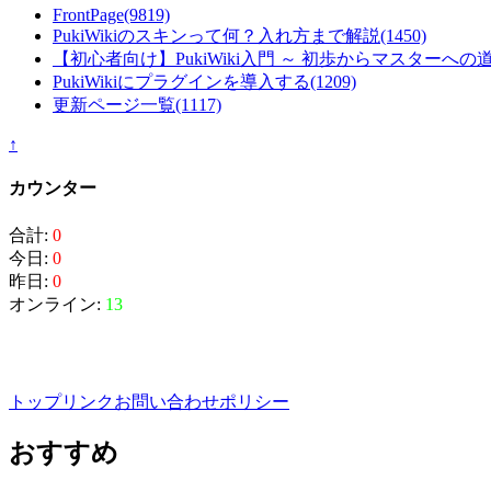
FrontPage
(9819)
PukiWikiのスキンって何？入れ方まで解説
(1450)
【初心者向け】PukiWiki入門 ～ 初歩からマスターへの
PukiWikiにプラグインを導入する
(1209)
更新ページ一覧
(1117)
↑
カウンター
合計:
0
今日:
0
昨日:
0
オンライン:
13
トップ
リンク
お問い合わせ
ポリシー
おすすめ