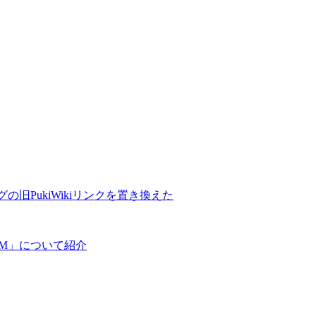
の旧PukiWikiリンクを置き換えた
COM」について紹介