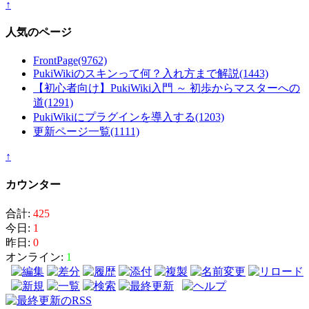
↑
人気のページ
FrontPage
(9762)
PukiWikiのスキンって何？入れ方まで解説
(1443)
【初心者向け】PukiWiki入門 ～ 初歩からマスターへの
道
(1291)
PukiWikiにプラグインを導入する
(1203)
更新ページ一覧
(1111)
↑
カウンター
合計:
425
今日:
1
昨日:
0
オンライン:
1