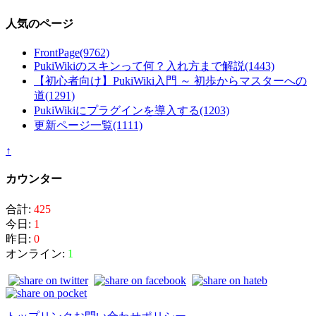
人気のページ
FrontPage
(9762)
PukiWikiのスキンって何？入れ方まで解説
(1443)
【初心者向け】PukiWiki入門 ～ 初歩からマスターへの
道
(1291)
PukiWikiにプラグインを導入する
(1203)
更新ページ一覧
(1111)
↑
カウンター
合計:
425
今日:
1
昨日:
0
オンライン:
1