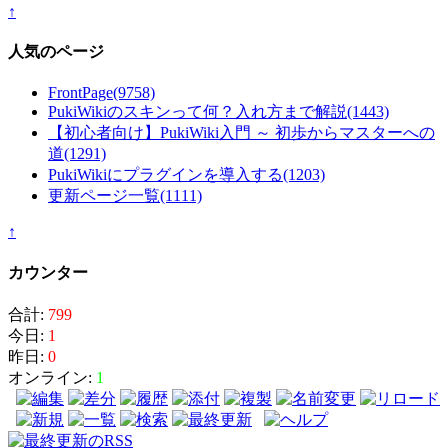
↑
人気のページ
FrontPage
(9758)
PukiWikiのスキンって何？入れ方まで解説
(1443)
【初心者向け】PukiWiki入門 ～ 初歩からマスターへの
道
(1291)
PukiWikiにプラグインを導入する
(1203)
更新ページ一覧
(1111)
↑
カウンター
合計:
799
今日:
1
昨日:
0
オンライン:
1