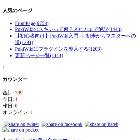
人気のページ
FrontPage
(9758)
PukiWikiのスキンって何？入れ方まで解説
(1443)
【初心者向け】PukiWiki入門 ～ 初歩からマスターへの
道
(1291)
PukiWikiにプラグインを導入する
(1203)
更新ページ一覧
(1111)
↑
カウンター
合計:
799
今日:
1
昨日:
0
オンライン:
1