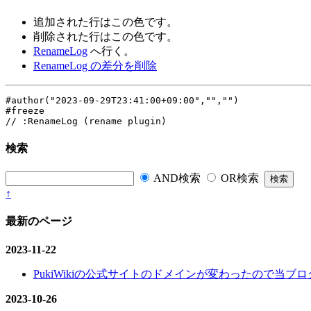
追加された行は
この色
です。
削除された行は
この色
です。
RenameLog
へ行く。
RenameLog の差分を削除
#author("2023-09-29T23:41:00+09:00","","")
#freeze
// :RenameLog (rename plugin)
検索
AND検索
OR検索
↑
最新のページ
2023-11-22
PukiWikiの公式サイトのドメインが変わったので当ブログ
2023-10-26