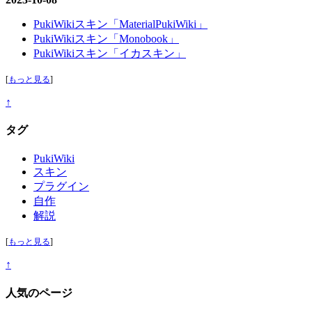
PukiWikiスキン「MaterialPukiWiki」
PukiWikiスキン「Monobook」
PukiWikiスキン「イカスキン」
[
もっと見る
]
↑
タグ
PukiWiki
スキン
プラグイン
自作
解説
[
もっと見る
]
↑
人気のページ