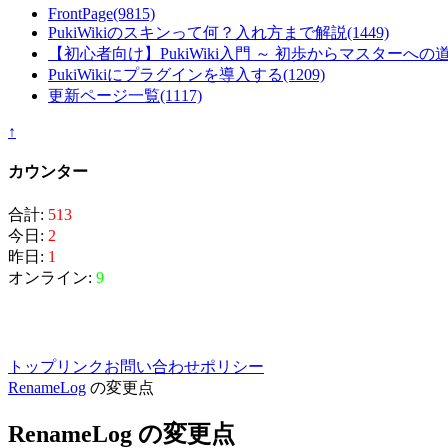
FrontPage
(9815)
PukiWikiのスキンって何？入れ方まで解説
(1449)
【初心者向け】PukiWiki入門 ～ 初歩からマスターへの
PukiWikiにプラグインを導入する
(1209)
更新ページ一覧
(1117)
↑
カウンター
合計:
513
今日:
2
昨日:
1
オンライン:
9
トップ
リンク
お問い合わせ
ポリシー
RenameLog
の変更点
RenameLog の変更点