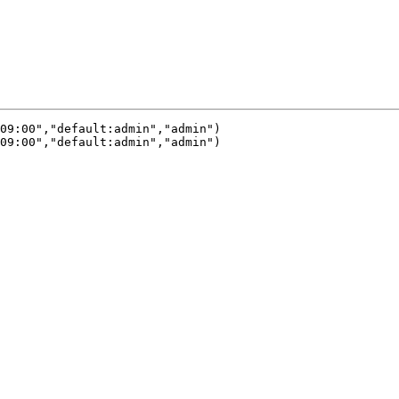
09:00","default:admin","admin")
09:00","default:admin","admin")