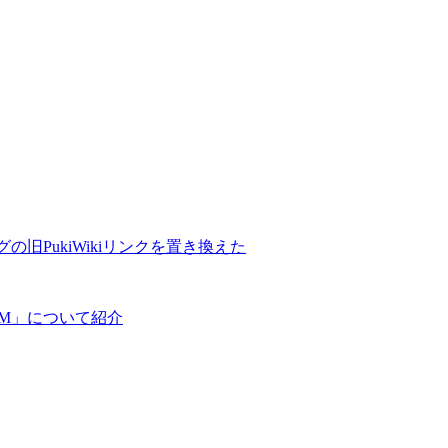
の旧PukiWikiリンクを置き換えた
COM」について紹介