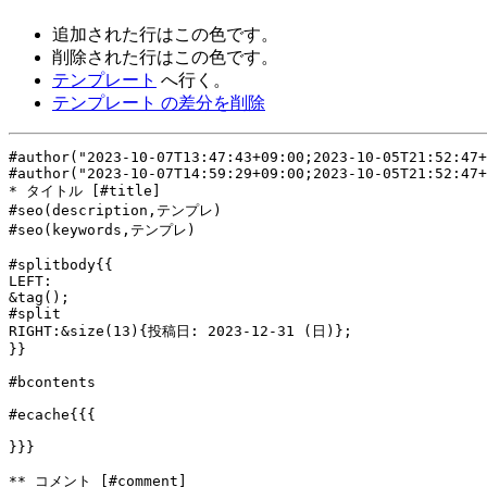
追加された行は
この色
です。
削除された行は
この色
です。
テンプレート
へ行く。
テンプレート の差分を削除
#author("2023-10-07T13:47:43+09:00;2023-10-05T21:52:47+
#author("2023-10-07T14:59:29+09:00;2023-10-05T21:52:47+
#seo(description,テンプレ)
#seo(keywords,テンプレ)
#splitbody{{

LEFT:

&tag();

#split

RIGHT:&size(13){投稿日: 2023-12-31 (日)};

}}

#bcontents

#ecache{{{

}}}

** コメント [#comment]
