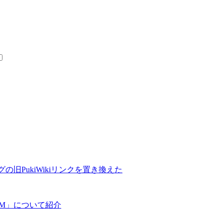
の旧PukiWikiリンクを置き換えた
COM」について紹介