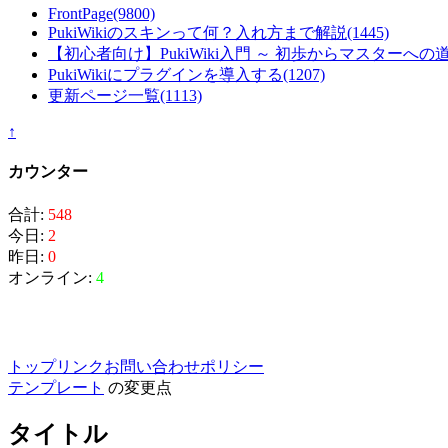
FrontPage
(9800)
PukiWikiのスキンって何？入れ方まで解説
(1445)
【初心者向け】PukiWiki入門 ～ 初歩からマスターへの
PukiWikiにプラグインを導入する
(1207)
更新ページ一覧
(1113)
↑
カウンター
合計:
548
今日:
2
昨日:
0
オンライン:
4
トップ
リンク
お問い合わせ
ポリシー
テンプレート
の変更点
タイトル