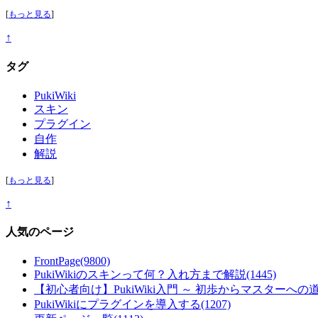
[
もっと見る
]
↑
タグ
PukiWiki
スキン
プラグイン
自作
解説
[
もっと見る
]
↑
人気のページ
FrontPage
(9800)
PukiWikiのスキンって何？入れ方まで解説
(1445)
【初心者向け】PukiWiki入門 ～ 初歩からマスターへの
PukiWikiにプラグインを導入する
(1207)