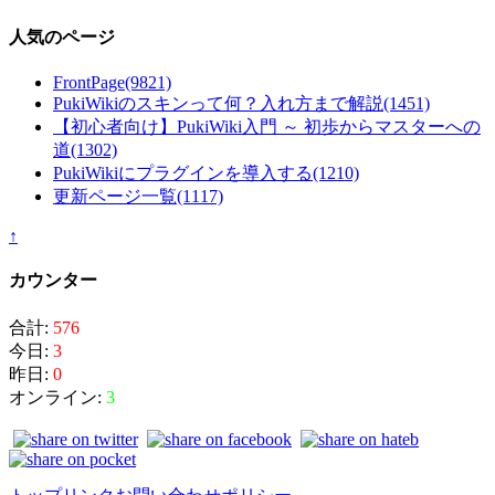
人気のページ
FrontPage
(9821)
PukiWikiのスキンって何？入れ方まで解説
(1451)
【初心者向け】PukiWiki入門 ～ 初歩からマスターへの
道
(1302)
PukiWikiにプラグインを導入する
(1210)
更新ページ一覧
(1117)
↑
カウンター
合計:
576
今日:
3
昨日:
0
オンライン:
3