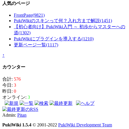
人気のページ
FrontPage
(9821)
PukiWikiのスキンって何？入れ方まで解説
(1451)
【初心者向け】PukiWiki入門 ～ 初歩からマスターへの
道
(1302)
PukiWikiにプラグインを導入する
(1210)
更新ページ一覧
(1117)
↑
カウンター
合計:
576
今日:
3
昨日:
0
オンライン:
3
Admin:
Pitan
PukiWiki 1.5.4
© 2001-2022
PukiWiki Development Team