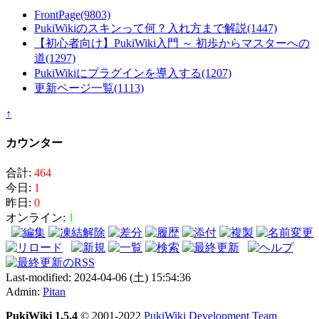
FrontPage
(9803)
PukiWikiのスキンって何？入れ方まで解説
(1447)
【初心者向け】PukiWiki入門 ～ 初歩からマスターへの
道
(1297)
PukiWikiにプラグインを導入する
(1207)
更新ページ一覧
(1113)
↑
カウンター
合計:
464
今日:
1
昨日:
0
オンライン:
1
Last-modified: 2024-04-06 (土) 15:54:36
Admin:
Pitan
PukiWiki 1.5.4
© 2001-2022
PukiWiki Development Team