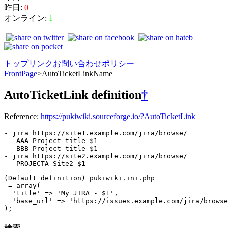
昨日:
0
オンライン:
1
トップ
リンク
お問い合わせ
ポリシー
FrontPage
>
AutoTicketLinkName
AutoTicketLink definition
†
Reference:
https://pukiwiki.sourceforge.io/?AutoTicketLink
- jira https://site1.example.com/jira/browse/

-- AAA Project title $1

-- BBB Project title $1

- jira https://site2.example.com/jira/browse/

-- PROJECTA Site2 $1
(Default definition) pukiwiki.ini.php

 = array(

  'title' => 'My JIRA - $1',

  'base_url' => 'https://issues.example.com/jira/browse
);