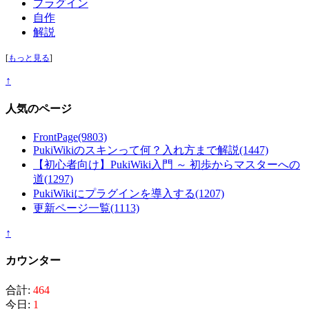
プラグイン
自作
解説
[
もっと見る
]
↑
人気のページ
FrontPage
(9803)
PukiWikiのスキンって何？入れ方まで解説
(1447)
【初心者向け】PukiWiki入門 ～ 初歩からマスターへの
道
(1297)
PukiWikiにプラグインを導入する
(1207)
更新ページ一覧
(1113)
↑
カウンター
合計:
464
今日:
1