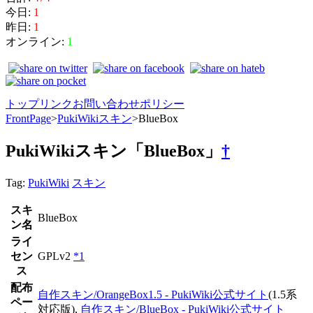
今日:
1
昨日:
1
オンライン:
1
トップ
リンク
お問い合わせ
ポリシー
FrontPage
>
PukiWikiスキン
>
BlueBox
PukiWikiスキン「BlueBox」
†
Tag:
PukiWiki
スキン
スキ
BlueBox
ン名
ライ
セン
GPLv2
*1
ス
配布
自作スキン/OrangeBox1.5 - PukiWiki公式サイト
(1.5系
ペー
対応版),
自作スキン/BlueBox - PukiWiki公式サイト