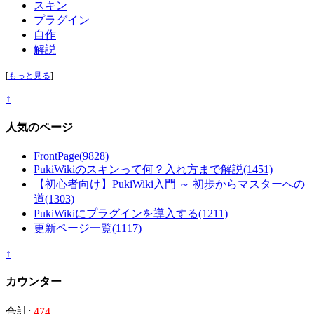
スキン
プラグイン
自作
解説
[
もっと見る
]
↑
人気のページ
FrontPage
(9828)
PukiWikiのスキンって何？入れ方まで解説
(1451)
【初心者向け】PukiWiki入門 ～ 初歩からマスターへの
道
(1303)
PukiWikiにプラグインを導入する
(1211)
更新ページ一覧
(1117)
↑
カウンター
合計:
474