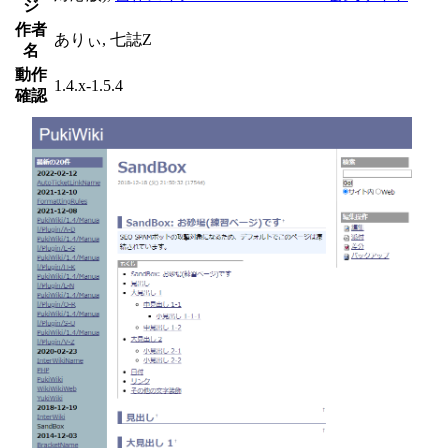
ジ
作者
ありぃ, 七誌Z
名
動作
1.4.x-1.5.4
確認