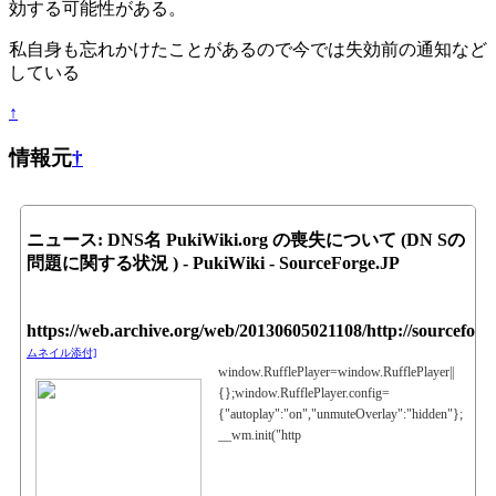
効する可能性がある。
私自身も忘れかけたことがあるので今では失効前の通知など
している
↑
情報元
†
ニュース: DNS名 PukiWiki.org の喪失について (DN Sの
問題に関する状況 ) - PukiWiki - SourceForge.JP
https://web.archive.org/web/20130605021108/http://sourceforg
ムネイル添付]
window.RufflePlayer=window.RufflePlayer||
{};window.RufflePlayer.config=
{"autoplay":"on","unmuteOverlay":"hidden"};
__wm.init("http