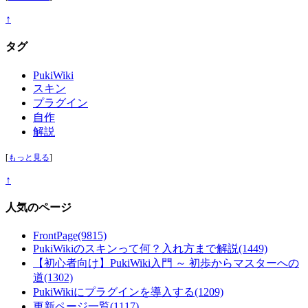
↑
タグ
PukiWiki
スキン
プラグイン
自作
解説
[
もっと見る
]
↑
人気のページ
FrontPage
(9815)
PukiWikiのスキンって何？入れ方まで解説
(1449)
【初心者向け】PukiWiki入門 ～ 初歩からマスターへの
道
(1302)
PukiWikiにプラグインを導入する
(1209)
更新ページ一覧
(1117)