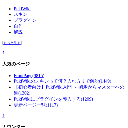
PukiWiki
スキン
プラグイン
自作
解説
[
もっと見る
]
↑
人気のページ
FrontPage
(9815)
PukiWikiのスキンって何？入れ方まで解説
(1449)
【初心者向け】PukiWiki入門 ～ 初歩からマスターへの
道
(1302)
PukiWikiにプラグインを導入する
(1209)
更新ページ一覧
(1117)
↑
カウンター