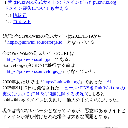
昔はPukiWiki公式サイトのドメインだったpukiwiki.org、
ドメイン喪失についても考える
情報元
コメント
追記: 今のPukiWikiの公式サイトは2023/11/19から
「
https://pukiwiki.sourceforge.io
」となっている
今のPukiWikiの公式サイトのURLは
「
https://pukiwiki.osdn.jp/
」である。
SourceForgeがOSDNに移行する前は
「
https://pukiwiki.sourceforge.jp
」となっていた。
2000年あたりでは「
https://pukiwiki.org/
」であった。
*1
2005年9月12日に発信された
ニュース: DNS名 PukiWiki.org の
喪失について (DN Sの問題に関する状況 )
によると
pukiwiki.orgドメインは失効し、他人の手のものになった。
現在は害のないページとなっているが、悪意のあるサイトと
ドメインが結び付けられた場合は大きな問題となる。