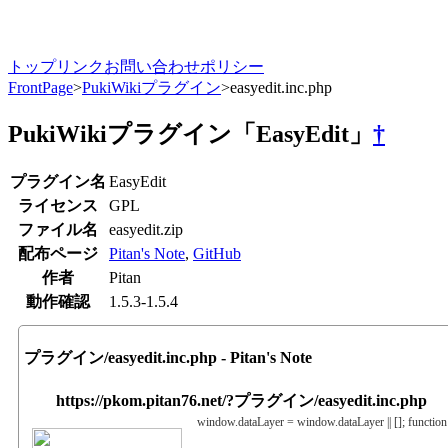
トップ
リンク
お問い合わせ
ポリシー
FrontPage
>
PukiWikiプラグイン
>
easyedit.inc.php
PukiWikiプラグイン「EasyEdit」
†
プラグイン名
EasyEdit
ライセンス
GPL
ファイル名
easyedit.zip
配布ページ
Pitan's Note
,
GitHub
作者
Pitan
動作確認
1.5.3-1.5.4
プラグイン/easyedit.inc.php - Pitan's Note
https://pkom.pitan76.net/?プラグイン/easyedit.inc.php
window.dataLayer = window.dataLayer || []; function 