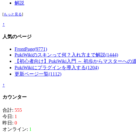
解説
[
もっと見る
]
↑
人気のページ
FrontPage
(9771)
PukiWikiのスキンって何？入れ方まで解説
(1444)
【初心者向け】PukiWiki入門 ～ 初歩からマスターへの
PukiWikiにプラグインを導入する
(1204)
更新ページ一覧
(1112)
↑
カウンター
合計:
555
今日:
1
昨日:
0
オンライン:
1