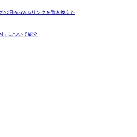
の旧PukiWikiリンクを置き換えた
COM」について紹介