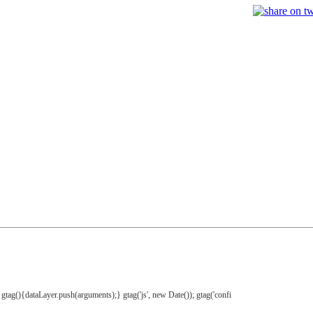
gtag(){dataLayer.push(arguments);} gtag('js', new Date()); gtag('confi