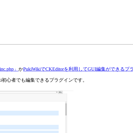
c.php」
か
PukiWikiでCKEditorを利用してGUI編集ができ
ukiWiki初心者でも編集できるプラグインです。