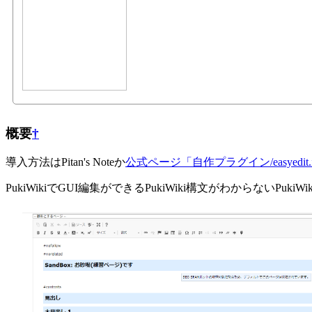
概要
†
導入方法はPitan's Noteか
公式ページ「自作プラグイン/easyedit.in
PukiWikiでGUI編集ができるPukiWiki構文がわからないP