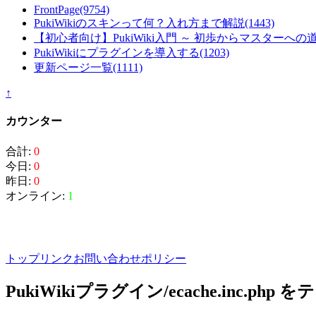
FrontPage
(9754)
PukiWikiのスキンって何？入れ方まで解説
(1443)
【初心者向け】PukiWiki入門 ～ 初歩からマスターへの
PukiWikiにプラグインを導入する
(1203)
更新ページ一覧
(1111)
↑
カウンター
合計:
0
今日:
0
昨日:
0
オンライン:
1
トップ
リンク
お問い合わせ
ポリシー
PukiWikiプラグイン/ecache.inc.p