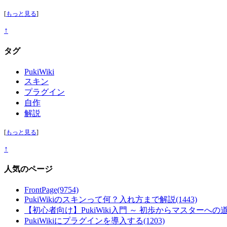
[
もっと見る
]
↑
タグ
PukiWiki
スキン
プラグイン
自作
解説
[
もっと見る
]
↑
人気のページ
FrontPage
(9754)
PukiWikiのスキンって何？入れ方まで解説
(1443)
【初心者向け】PukiWiki入門 ～ 初歩からマスターへの
PukiWikiにプラグインを導入する
(1203)