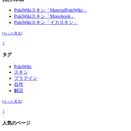
PukiWikiスキン「MaterialPukiWiki」
PukiWikiスキン「Monobook」
PukiWikiスキン「イカスキン」
[
もっと見る
]
↑
タグ
PukiWiki
スキン
プラグイン
自作
解説
[
もっと見る
]
↑
人気のページ