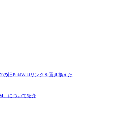
の旧PukiWikiリンクを置き換えた
COM」について紹介