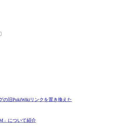
の旧PukiWikiリンクを置き換えた
COM」について紹介