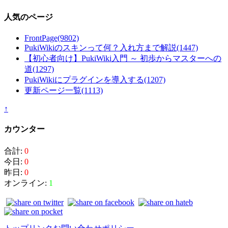
人気のページ
FrontPage
(9802)
PukiWikiのスキンって何？入れ方まで解説
(1447)
【初心者向け】PukiWiki入門 ～ 初歩からマスターへの
道
(1297)
PukiWikiにプラグインを導入する
(1207)
更新ページ一覧
(1113)
↑
カウンター
合計:
0
今日:
0
昨日:
0
オンライン:
1