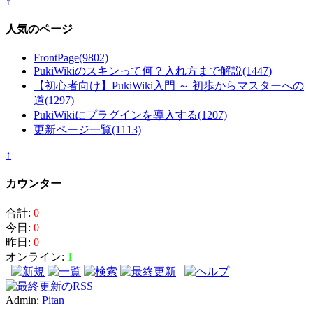
↑
人気のページ
FrontPage
(9802)
PukiWikiのスキンって何？入れ方まで解説
(1447)
【初心者向け】PukiWiki入門 ～ 初歩からマスターへの
道
(1297)
PukiWikiにプラグインを導入する
(1207)
更新ページ一覧
(1113)
↑
カウンター
合計:
0
今日:
0
昨日:
0
オンライン:
1
Admin:
Pitan