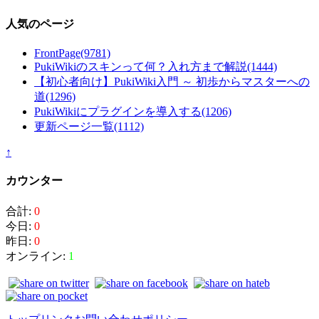
人気のページ
FrontPage
(9781)
PukiWikiのスキンって何？入れ方まで解説
(1444)
【初心者向け】PukiWiki入門 ～ 初歩からマスターへの
道
(1296)
PukiWikiにプラグインを導入する
(1206)
更新ページ一覧
(1112)
↑
カウンター
合計:
0
今日:
0
昨日:
0
オンライン:
1