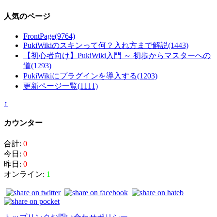
人気のページ
FrontPage
(9764)
PukiWikiのスキンって何？入れ方まで解説
(1443)
【初心者向け】PukiWiki入門 ～ 初歩からマスターへの
道
(1293)
PukiWikiにプラグインを導入する
(1203)
更新ページ一覧
(1111)
↑
カウンター
合計:
0
今日:
0
昨日:
0
オンライン:
1