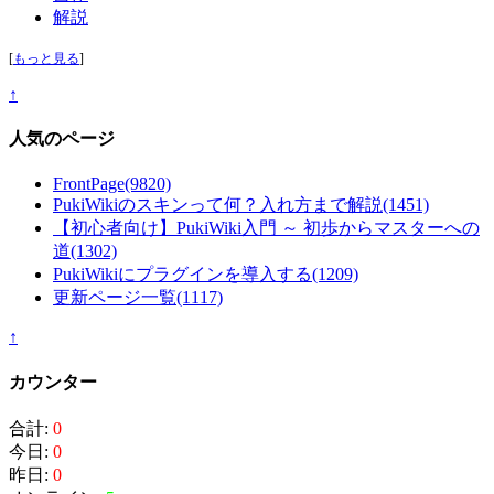
解説
[
もっと見る
]
↑
人気のページ
FrontPage
(9820)
PukiWikiのスキンって何？入れ方まで解説
(1451)
【初心者向け】PukiWiki入門 ～ 初歩からマスターへの
道
(1302)
PukiWikiにプラグインを導入する
(1209)
更新ページ一覧
(1117)
↑
カウンター
合計:
0
今日:
0
昨日:
0