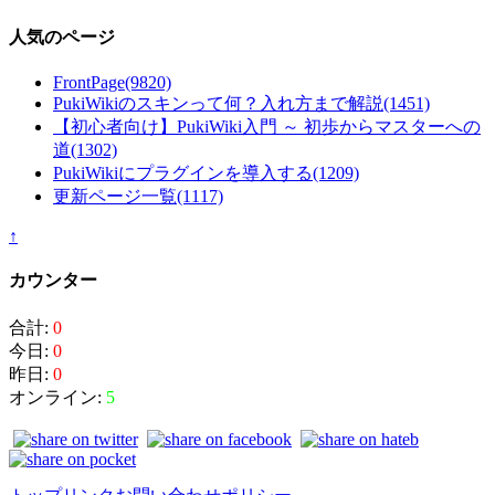
人気のページ
FrontPage
(9820)
PukiWikiのスキンって何？入れ方まで解説
(1451)
【初心者向け】PukiWiki入門 ～ 初歩からマスターへの
道
(1302)
PukiWikiにプラグインを導入する
(1209)
更新ページ一覧
(1117)
↑
カウンター
合計:
0
今日:
0
昨日:
0
オンライン:
5