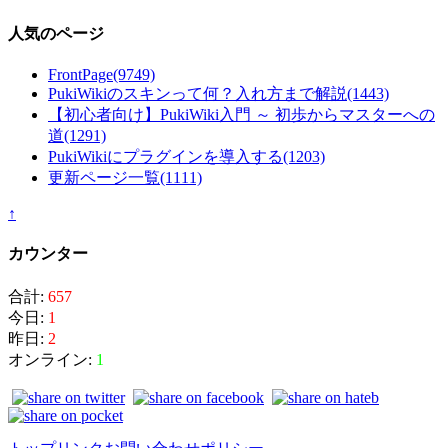
人気のページ
FrontPage
(9749)
PukiWikiのスキンって何？入れ方まで解説
(1443)
【初心者向け】PukiWiki入門 ～ 初歩からマスターへの
道
(1291)
PukiWikiにプラグインを導入する
(1203)
更新ページ一覧
(1111)
↑
カウンター
合計:
657
今日:
1
昨日:
2
オンライン:
1