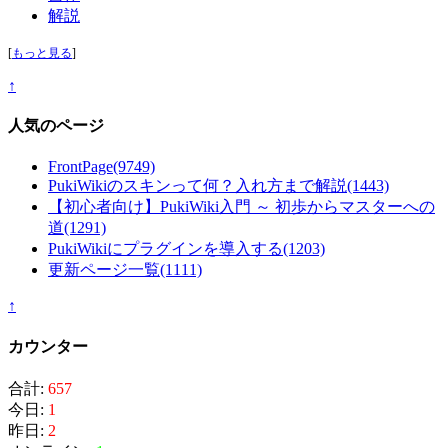
解説
[
もっと見る
]
↑
人気のページ
FrontPage
(9749)
PukiWikiのスキンって何？入れ方まで解説
(1443)
【初心者向け】PukiWiki入門 ～ 初歩からマスターへの
道
(1291)
PukiWikiにプラグインを導入する
(1203)
更新ページ一覧
(1111)
↑
カウンター
合計:
657
今日:
1
昨日:
2