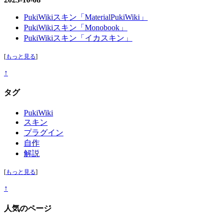
PukiWikiスキン「MaterialPukiWiki」
PukiWikiスキン「Monobook」
PukiWikiスキン「イカスキン」
[
もっと見る
]
↑
タグ
PukiWiki
スキン
プラグイン
自作
解説
[
もっと見る
]
↑
人気のページ