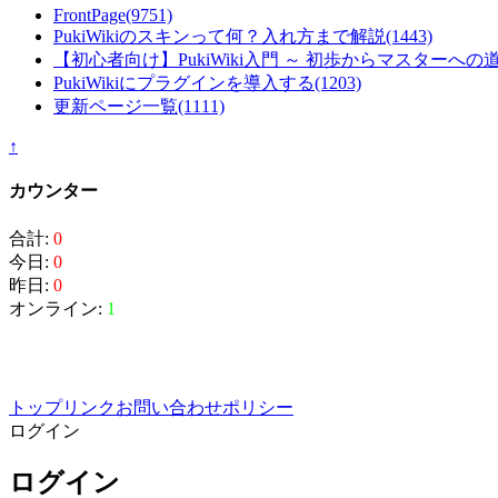
FrontPage
(9751)
PukiWikiのスキンって何？入れ方まで解説
(1443)
【初心者向け】PukiWiki入門 ～ 初歩からマスターへの
PukiWikiにプラグインを導入する
(1203)
更新ページ一覧
(1111)
↑
カウンター
合計:
0
今日:
0
昨日:
0
オンライン:
1
トップ
リンク
お問い合わせ
ポリシー
ログイン
ログイン