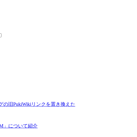
の旧PukiWikiリンクを置き換えた
COM」について紹介