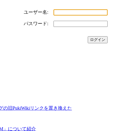
ユーザー名:
パスワード:
の旧PukiWikiリンクを置き換えた
COM」について紹介