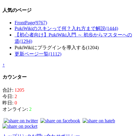
人気のページ
FrontPage
(9767)
PukiWikiのスキンって何？入れ方まで解説
(1444)
【初心者向け】PukiWiki入門 ～ 初歩からマスターへの
道
(1294)
PukiWikiにプラグインを導入する
(1204)
更新ページ一覧
(1112)
↑
カウンター
合計:
1205
今日:
2
昨日:
0
オンライン:
2