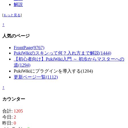
解説
[
もっと見る
]
↑
人気のページ
FrontPage
(9767)
PukiWikiのスキンって何？入れ方まで解説
(1444)
【初心者向け】PukiWiki入門 ～ 初歩からマスターへの
道
(1294)
PukiWikiにプラグインを導入する
(1204)
更新ページ一覧
(1112)
↑
カウンター
合計:
1205
今日:
2
昨日:
0