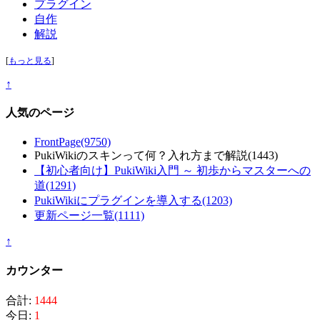
プラグイン
自作
解説
[
もっと見る
]
↑
人気のページ
FrontPage
(9750)
PukiWikiのスキンって何？入れ方まで解説
(1443)
【初心者向け】PukiWiki入門 ～ 初歩からマスターへの
道
(1291)
PukiWikiにプラグインを導入する
(1203)
更新ページ一覧
(1111)
↑
カウンター
合計:
1444
今日:
1