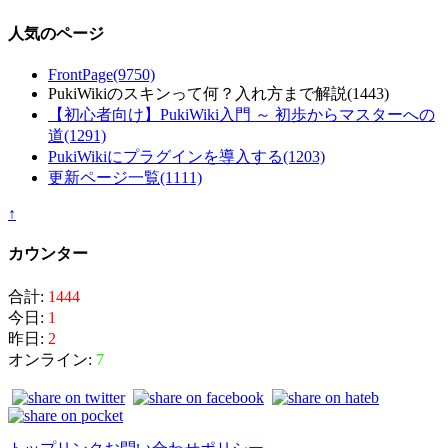
人気のページ
FrontPage
(9750)
PukiWikiのスキンって何？入れ方まで解説
(1443)
【初心者向け】PukiWiki入門 ～ 初歩からマスターへの
道
(1291)
PukiWikiにプラグインを導入する
(1203)
更新ページ一覧
(1111)
↑
カウンター
合計:
1444
今日:
1
昨日:
2
オンライン:
7