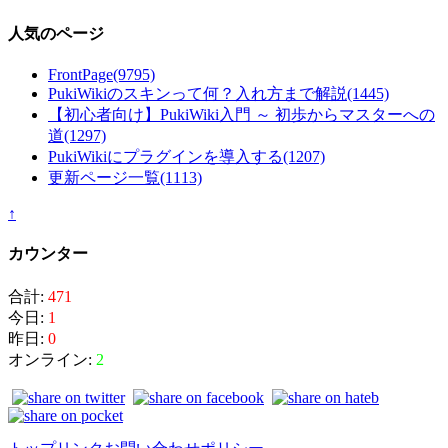
人気のページ
FrontPage
(9795)
PukiWikiのスキンって何？入れ方まで解説
(1445)
【初心者向け】PukiWiki入門 ～ 初歩からマスターへの
道
(1297)
PukiWikiにプラグインを導入する
(1207)
更新ページ一覧
(1113)
↑
カウンター
合計:
471
今日:
1
昨日:
0
オンライン:
2