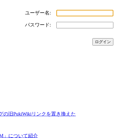
ユーザー名:
パスワード:
の旧PukiWikiリンクを置き換えた
COM」について紹介