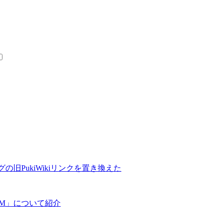
の旧PukiWikiリンクを置き換えた
COM」について紹介