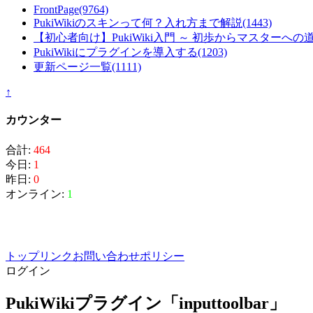
FrontPage
(9764)
PukiWikiのスキンって何？入れ方まで解説
(1443)
【初心者向け】PukiWiki入門 ～ 初歩からマスターへの
PukiWikiにプラグインを導入する
(1203)
更新ページ一覧
(1111)
↑
カウンター
合計:
464
今日:
1
昨日:
0
オンライン:
1
トップ
リンク
お問い合わせ
ポリシー
ログイン
PukiWikiプラグイン「inputtoolbar」