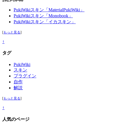
PukiWikiスキン「MaterialPukiWiki」
PukiWikiスキン「Monobook」
PukiWikiスキン「イカスキン」
[
もっと見る
]
↑
タグ
PukiWiki
スキン
プラグイン
自作
解説
[
もっと見る
]
↑
人気のページ