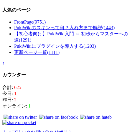
人気のページ
FrontPage
(9751)
PukiWikiのスキンって何？入れ方まで解説
(1443)
【初心者向け】PukiWiki入門 ～ 初歩からマスターへの
道
(1291)
PukiWikiにプラグインを導入する
(1203)
更新ページ一覧
(1111)
↑
カウンター
合計:
625
今日:
1
昨日:
2
オンライン:
1