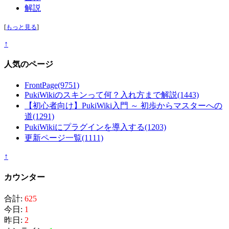
解説
[
もっと見る
]
↑
人気のページ
FrontPage
(9751)
PukiWikiのスキンって何？入れ方まで解説
(1443)
【初心者向け】PukiWiki入門 ～ 初歩からマスターへの
道
(1291)
PukiWikiにプラグインを導入する
(1203)
更新ページ一覧
(1111)
↑
カウンター
合計:
625
今日:
1
昨日:
2