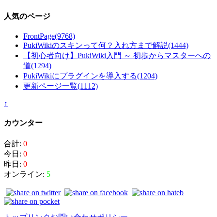
人気のページ
FrontPage
(9768)
PukiWikiのスキンって何？入れ方まで解説
(1444)
【初心者向け】PukiWiki入門 ～ 初歩からマスターへの
道
(1294)
PukiWikiにプラグインを導入する
(1204)
更新ページ一覧
(1112)
↑
カウンター
合計:
0
今日:
0
昨日:
0
オンライン:
5