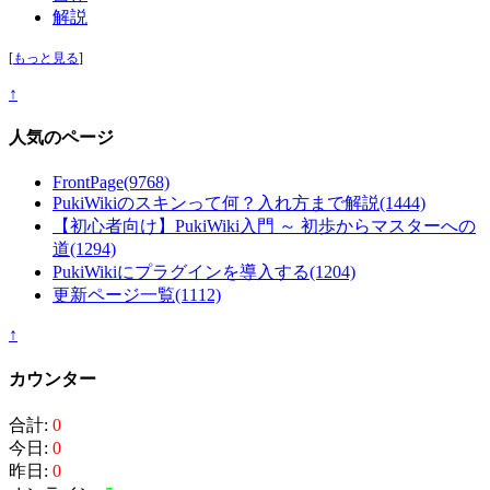
解説
[
もっと見る
]
↑
人気のページ
FrontPage
(9768)
PukiWikiのスキンって何？入れ方まで解説
(1444)
【初心者向け】PukiWiki入門 ～ 初歩からマスターへの
道
(1294)
PukiWikiにプラグインを導入する
(1204)
更新ページ一覧
(1112)
↑
カウンター
合計:
0
今日:
0
昨日:
0