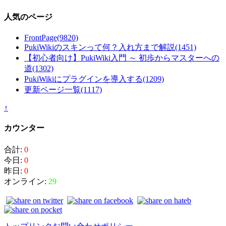
人気のページ
FrontPage
(9820)
PukiWikiのスキンって何？入れ方まで解説
(1451)
【初心者向け】PukiWiki入門 ～ 初歩からマスターへの
道
(1302)
PukiWikiにプラグインを導入する
(1209)
更新ページ一覧
(1117)
↑
カウンター
合計:
0
今日:
0
昨日:
0
オンライン:
29