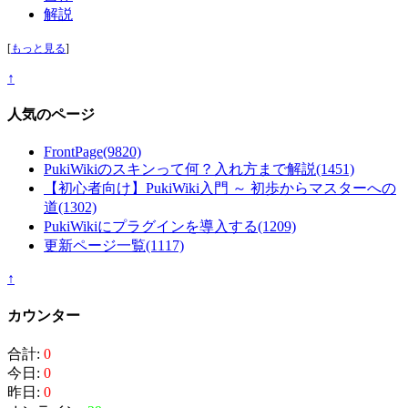
解説
[
もっと見る
]
↑
人気のページ
FrontPage
(9820)
PukiWikiのスキンって何？入れ方まで解説
(1451)
【初心者向け】PukiWiki入門 ～ 初歩からマスターへの
道
(1302)
PukiWikiにプラグインを導入する
(1209)
更新ページ一覧
(1117)
↑
カウンター
合計:
0
今日:
0
昨日:
0