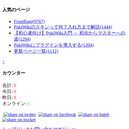
人気のページ
FrontPage
(9767)
PukiWikiのスキンって何？入れ方まで解説
(1444)
【初心者向け】PukiWiki入門 ～ 初歩からマスターへの
道
(1294)
PukiWikiにプラグインを導入する
(1204)
更新ページ一覧
(1112)
↑
カウンター
合計:
0
今日:
0
昨日:
0
オンライン:
1