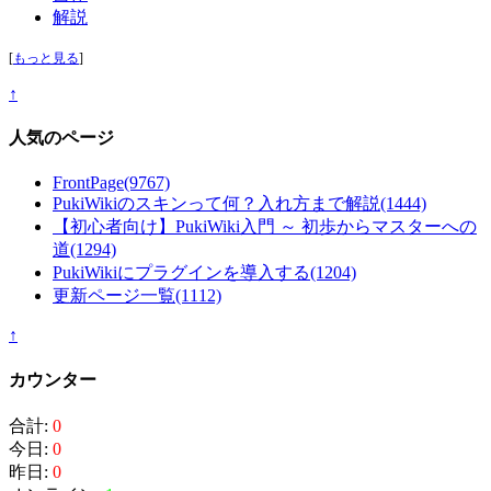
解説
[
もっと見る
]
↑
人気のページ
FrontPage
(9767)
PukiWikiのスキンって何？入れ方まで解説
(1444)
【初心者向け】PukiWiki入門 ～ 初歩からマスターへの
道
(1294)
PukiWikiにプラグインを導入する
(1204)
更新ページ一覧
(1112)
↑
カウンター
合計:
0
今日:
0
昨日:
0