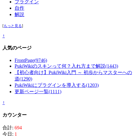
プラグイン
自作
解説
[
もっと見る
]
↑
人気のページ
FrontPage
(9746)
PukiWikiのスキンって何？入れ方まで解説
(1443)
【初心者向け】PukiWiki入門 ～ 初歩からマスターへの
道
(1290)
PukiWikiにプラグインを導入する
(1203)
更新ページ一覧
(1111)
↑
カウンター
合計:
694
今日:
1