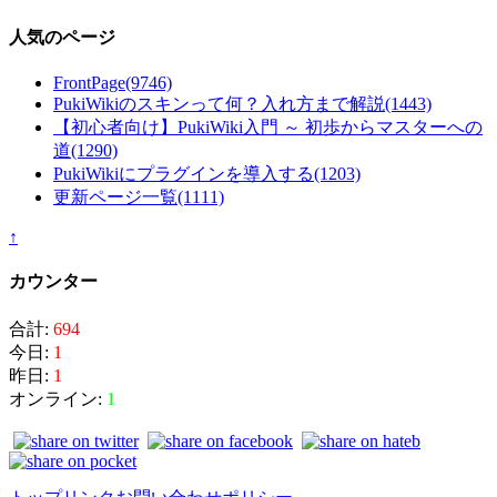
人気のページ
FrontPage
(9746)
PukiWikiのスキンって何？入れ方まで解説
(1443)
【初心者向け】PukiWiki入門 ～ 初歩からマスターへの
道
(1290)
PukiWikiにプラグインを導入する
(1203)
更新ページ一覧
(1111)
↑
カウンター
合計:
694
今日:
1
昨日:
1
オンライン:
1