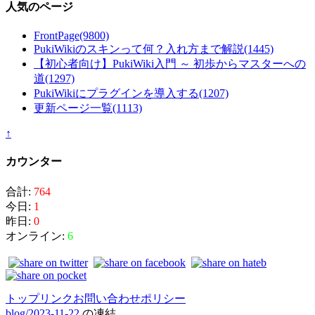
人気のページ
FrontPage
(9800)
PukiWikiのスキンって何？入れ方まで解説
(1445)
【初心者向け】PukiWiki入門 ～ 初歩からマスターへの
道
(1297)
PukiWikiにプラグインを導入する
(1207)
更新ページ一覧
(1113)
↑
カウンター
合計:
764
今日:
1
昨日:
0
オンライン:
6
トップ
リンク
お問い合わせ
ポリシー
blog/2023-11-22
の凍結