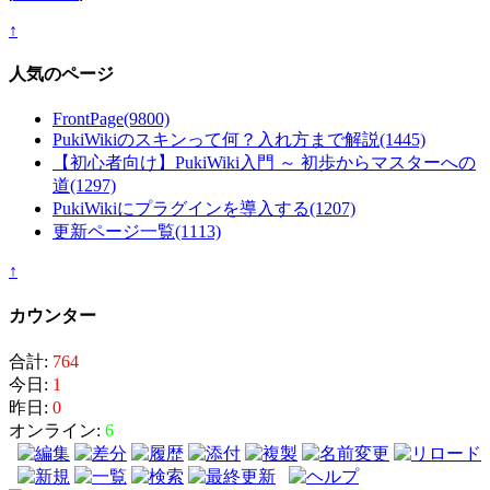
↑
人気のページ
FrontPage
(9800)
PukiWikiのスキンって何？入れ方まで解説
(1445)
【初心者向け】PukiWiki入門 ～ 初歩からマスターへの
道
(1297)
PukiWikiにプラグインを導入する
(1207)
更新ページ一覧
(1113)
↑
カウンター
合計:
764
今日:
1
昨日:
0
オンライン:
6