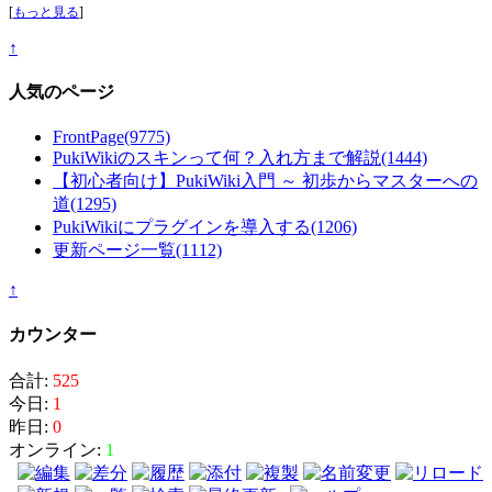
[
もっと見る
]
↑
人気のページ
FrontPage
(9775)
PukiWikiのスキンって何？入れ方まで解説
(1444)
【初心者向け】PukiWiki入門 ～ 初歩からマスターへの
道
(1295)
PukiWikiにプラグインを導入する
(1206)
更新ページ一覧
(1112)
↑
カウンター
合計:
525
今日:
1
昨日:
0
オンライン:
1