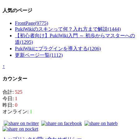
人気のページ
FrontPage
(9775)
PukiWikiのスキンって何？入れ方まで解説
(1444)
【初心者向け】PukiWiki入門 ～ 初歩からマスターへの
道
(1295)
PukiWikiにプラグインを導入する
(1206)
更新ページ一覧
(1112)
↑
カウンター
合計:
525
今日:
1
昨日:
0
オンライン:
1