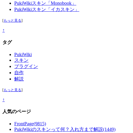
PukiWikiスキン「Monobook」
PukiWikiスキン「イカスキン」
[
もっと見る
]
↑
タグ
PukiWiki
スキン
プラグイン
自作
解説
[
もっと見る
]
↑
人気のページ
FrontPage
(9815)
PukiWikiのスキンって何？入れ方まで解説
(1449)