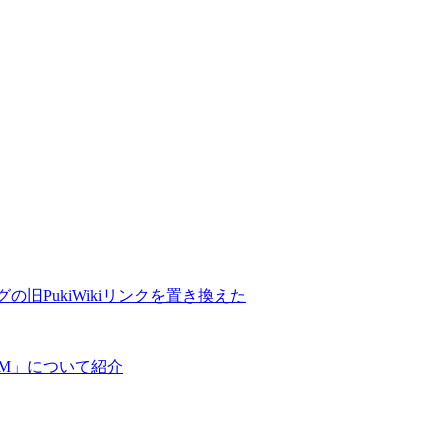
の旧PukiWikiリンクを置き換えた
COM」について紹介