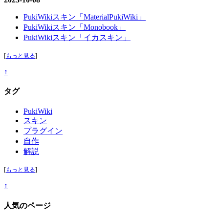
PukiWikiスキン「MaterialPukiWiki」
PukiWikiスキン「Monobook」
PukiWikiスキン「イカスキン」
[
もっと見る
]
↑
タグ
PukiWiki
スキン
プラグイン
自作
解説
[
もっと見る
]
↑
人気のページ