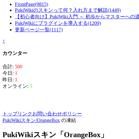
FrontPage
(9815)
PukiWikiのスキンって何？入れ方まで解説
(1449)
【初心者向け】PukiWiki入門 ～ 初歩からマスターへの
PukiWikiにプラグインを導入する
(1209)
更新ページ一覧
(1117)
↑
カウンター
合計:
500
今日:
1
昨日:
1
オンライン:
5
トップ
リンク
お問い合わせ
ポリシー
PukiWikiスキン/OrangeBox
の凍結
PukiWikiスキン「OrangeBox」