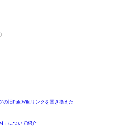
の旧PukiWikiリンクを置き換えた
COM」について紹介