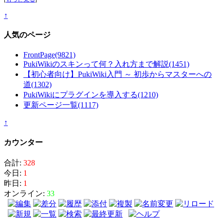
↑
人気のページ
FrontPage
(9821)
PukiWikiのスキンって何？入れ方まで解説
(1451)
【初心者向け】PukiWiki入門 ～ 初歩からマスターへの
道
(1302)
PukiWikiにプラグインを導入する
(1210)
更新ページ一覧
(1117)
↑
カウンター
合計:
328
今日:
1
昨日:
1
オンライン:
33