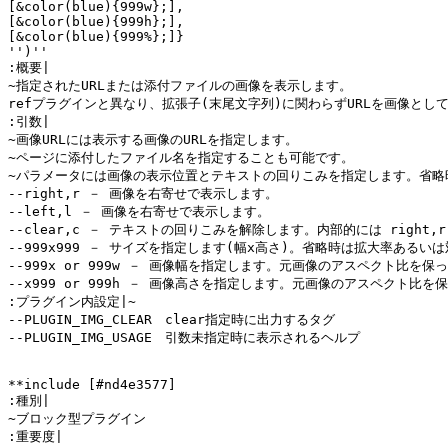
[&color(blue){999w};],

[&color(blue){999h};],

[&color(blue){999%};]}

'')''

:概要|

~指定されたURLまたは添付ファイルの画像を表示します。

refプラグインと異なり、拡張子(末尾文字列)に関わらずURLを画像として
:引数|

~画像URLには表示する画像のURLを指定します。

~ページに添付したファイル名を指定することも可能です。

~パラメータには画像の表示位置とテキストの回りこみを指定します。省略時は
--right,r － 画像を右寄せで表示します。

--left,l － 画像を右寄せで表示します。

--clear,c － テキストの回りこみを解除します。内部的には right,r
--999x999 － サイズを指定します(幅x高さ)。省略時は拡大率あるい
--999x or 999w － 画像幅を指定します。元画像のアスペクト比を保
--x999 or 999h － 画像高さを指定します。元画像のアスペクト比を
:プラグイン内設定|~

--PLUGIN_IMG_CLEAR　clear指定時に出力するタグ

--PLUGIN_IMG_USAGE　引数未指定時に表示されるヘルプ

**include [#nd4e3577]

:種別|

~ブロック型プラグイン

:重要度|
