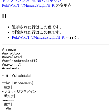
トップ
リンク
お問い合わせ
ポリシー
PukiWiki/1.4/Manual/Plugin/H-K
の変更点
H
追加された行は
この色
です。
削除された行は
この色
です。
PukiWiki/1.4/Manual/Plugin/H-K
へ行く。
#freeze

#nofollow

#norelated

#setlinebreak(off)

#navi(../)

#contents

------------------------------

* H [#xfadc6da]

**hr [#i56a8485]

:種別|

~ブロック型プラグイン

:重要度|

~★★☆☆☆

:書式|

''#hr''
