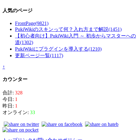
人気のページ
FrontPage
(9821)
PukiWikiのスキンって何？入れ方まで解説
(1451)
【初心者向け】PukiWiki入門 ～ 初歩からマスターへの
道
(1302)
PukiWikiにプラグインを導入する
(1210)
更新ページ一覧
(1117)
↑
カウンター
合計:
328
今日:
1
昨日:
1
オンライン:
33