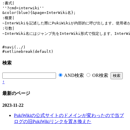
:書式|

''?cmd=interwiki''

&color(blue){&page=InterWiki名};

:概要|

~InterWikiを記述した際にPukiWikiが内部的に呼び出します。使用
:引数|

~InterWiki名にはジャンプ先をInterWiki形式で指定します。Inte
#navi(../)

#setlinebreak(default)
検索
AND検索
OR検索
↑
最新のページ
2023-11-22
PukiWikiの公式サイトのドメインが変わったので当ブ
ログの旧PukiWikiリンクを置き換えた