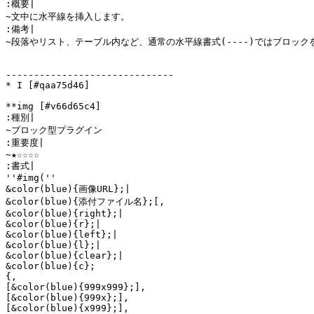
:概要|

~文中に水平線を挿入します。

:備考|

~段落やリスト、テーブル内など、通常の水平線書式(----)ではブロッ
------------------------------

* I [#qaa75d46]

**img [#v66d65c4]

:種別|

~ブロック型プラグイン

:重要度|

~★☆☆☆☆

:書式|

''#img(''

&color(blue){画像URL};|

&color(blue){添付ファイル名};[,

&color(blue){right};|

&color(blue){r};|

&color(blue){left};|

&color(blue){l};|

&color(blue){clear};|

&color(blue){c};

{,

[&color(blue){999x999};],

[&color(blue){999x};],

[&color(blue){x999};],
