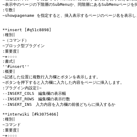
~表示中のページの下階層のSubMenuか、同階層にあるSubMenuページ
:引数|

~showpagename を指定すると、挿入表示するページのページ名を表
**insert [#q51c8898]

:種別|

~（コマンド）

~ブロック型プラグイン

:重要度|

~★☆☆☆☆

:書式|

''#insert''

:概要|

~記述した位置に複数行入力欄とボタンを表示します。

~ボタンを押下すると入力欄に入力した内容をページに挿入します。

:プラグイン内設定|~

--INSERT_COLS　編集欄の表示幅

--INSERT_ROWS　編集欄の表示行数

--INSERT_INS　入力内容を入力欄の前後どちらに挿入するか

**interwiki [#k3075466]

:種別|

~コマンド

:重要度|

~★☆☆☆☆
