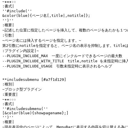
~★★★☆☆

:書式|

''#include(''

&color(blue){ページ名[,title|,notitle]};

'')''

:概要|

~記述した位置に指定したページを挿入して、複数のページをあたかも１つ
:引数|

~ページ名には挿入するページを指定します。~

第2引数にnotitleを指定すると、ページ名の表示を抑制します。title
:プラグイン内設定|~

--PLUGIN_INCLUDE_MAX　一度にインクルードできるページの最大数

--PLUGIN_INCLUDE_WITH_TITLE　title,notitle を未
--PLUGIN_INCLUDE_USAGE　引数未指定時に表示されるヘルプ

**includesubmenu [#a7f1d129]

:種別|

~ブロック型プラグイン

:重要度|

~★★☆☆☆

:書式|

''#includesubmenu(''

[&color(blue){showpagename};]

'')''

:概要|

~現在表示中のページによって、MenuBarに表示する内容を切り替える為に