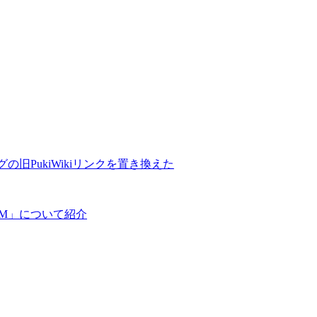
の旧PukiWikiリンクを置き換えた
COM」について紹介