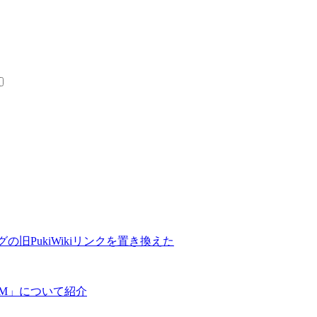
の旧PukiWikiリンクを置き換えた
COM」について紹介