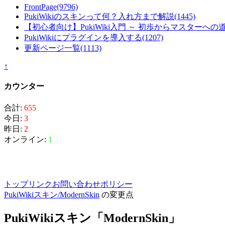
FrontPage
(9796)
PukiWikiのスキンって何？入れ方まで解説
(1445)
【初心者向け】PukiWiki入門 ～ 初歩からマスターへの
PukiWikiにプラグインを導入する
(1207)
更新ページ一覧
(1113)
↑
カウンター
合計:
655
今日:
3
昨日:
2
オンライン:
1
トップ
リンク
お問い合わせ
ポリシー
PukiWikiスキン/ModernSkin
の変更点
PukiWikiスキン「ModernSkin」