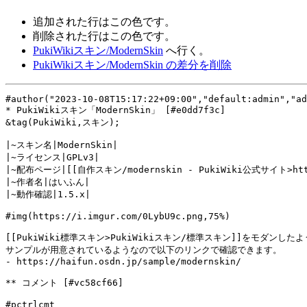
追加された行は
この色
です。
削除された行は
この色
です。
PukiWikiスキン/ModernSkin
へ行く。
PukiWikiスキン/ModernSkin の差分を削除
#author("2023-10-08T15:17:22+09:00","default:admin","ad
* PukiWikiスキン「ModernSkin」 [#e0dd7f3c]
&tag(PukiWiki,スキン);
|~スキン名|ModernSkin|
|~ライセンス|GPLv3|
|~配布ページ|[[自作スキン/modernskin - PukiWiki公式サイト>https
|~作者名|はいふん|
|~動作確認|1.5.x|
#img(https://i.imgur.com/0LybU9c.png,75%)
[[PukiWiki標準スキン>PukiWikiスキン/標準スキン]]をモダン
サンプルが用意されているようなので以下のリンクで確認できます。
- https://haifun.osdn.jp/sample/modernskin/
** コメント [#vc58cf66]
#pctrlcmt