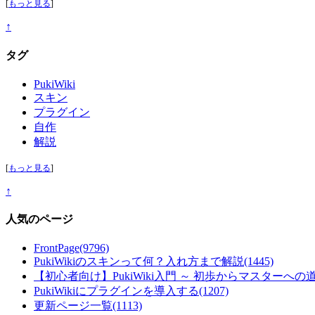
[
もっと見る
]
↑
タグ
PukiWiki
スキン
プラグイン
自作
解説
[
もっと見る
]
↑
人気のページ
FrontPage
(9796)
PukiWikiのスキンって何？入れ方まで解説
(1445)
【初心者向け】PukiWiki入門 ～ 初歩からマスターへの
PukiWikiにプラグインを導入する
(1207)
更新ページ一覧
(1113)