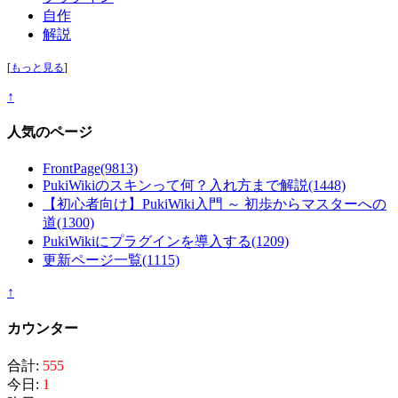
自作
解説
[
もっと見る
]
↑
人気のページ
FrontPage
(9813)
PukiWikiのスキンって何？入れ方まで解説
(1448)
【初心者向け】PukiWiki入門 ～ 初歩からマスターへの
道
(1300)
PukiWikiにプラグインを導入する
(1209)
更新ページ一覧
(1115)
↑
カウンター
合計:
555
今日:
1