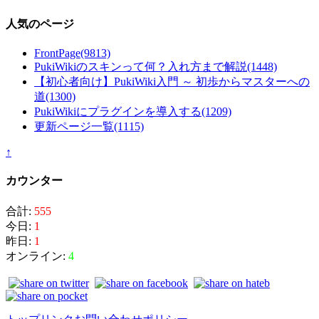
人気のページ
FrontPage
(9813)
PukiWikiのスキンって何？入れ方まで解説
(1448)
【初心者向け】PukiWiki入門 ～ 初歩からマスターへの
道
(1300)
PukiWikiにプラグインを導入する
(1209)
更新ページ一覧
(1115)
↑
カウンター
合計:
555
今日:
1
昨日:
1
オンライン:
4