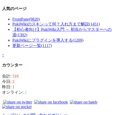
人気のページ
FrontPage
(9820)
PukiWikiのスキンって何？入れ方まで解説
(1451)
【初心者向け】PukiWiki入門 ～ 初歩からマスターへの
道
(1302)
PukiWikiにプラグインを導入する
(1209)
更新ページ一覧
(1117)
↑
カウンター
合計:
519
今日:
2
昨日:
1
オンライン:
2